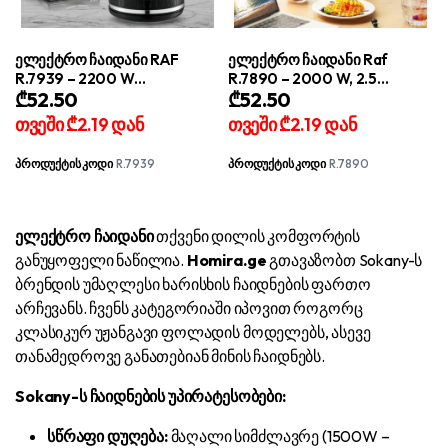
ელექტრო ჩაიდანი RAF
ელექტრო ჩაიდანი Raf
R.7939 – 2200 W
R.7890 – 2000 W, 2.5
₾
52.50
₾
52.50
მაქსიმალური სიმძლავრე, 1.7
ლიტრიანი მოცულობა და
ლ მოცულობა და დაცვის
თერმომდგრადი მინის
თვეში
₾2.19
დან
თვეში
₾2.19
დან
მულტიფუნქციური სისტემა
კორპუსი
პროდუქტის კოდი
R.7939
პროდუქტის კოდი
R.7890
ელექტრო ჩაიდანი
თქვენი დილის კომფორტის
განუყოფელი ნაწილია.
Homira.ge
გთავაზობთ Sokany-ს
ბრენდის უმაღლესი ხარისხის ჩაიდნების ფართო
არჩევანს. ჩვენს კატეგორიაში იპოვით როგორც
კლასიკურ უჟანგავი ფოლადის მოდელებს, ასევე
თანამედროვე განათებიან მინის ჩაიდნებს.
Sokany-ს ჩაიდნების უპირატესობები:
სწრაფი დუღება:
მაღალი სიმძლავრე (1500W –