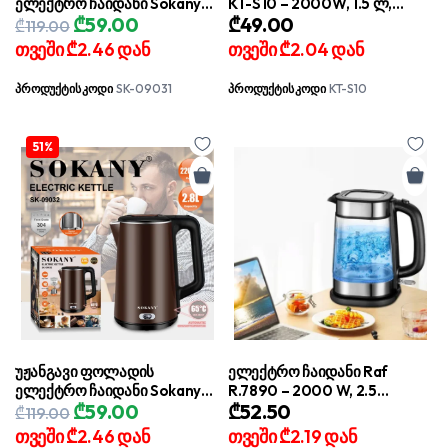
ელექტრო ჩაიდანი Sokany
KT-S10 – 2000W, 1.5 ლ,
Original
Current
₾
59.00
₾
49.00
(2.8 ლიტრი) – 2200W
უჟანგავი ფოლადი
₾
119.00
price
price
თვეში
₾2.46
დან
თვეში
₾2.04
დან
was:
is:
₾119.00.
₾59.00.
პროდუქტის კოდი
SK-09031
პროდუქტის კოდი
KT-S10
51%
უჟანგავი ფოლადის
ელექტრო ჩაიდანი Raf
ელექტრო ჩაიდანი Sokany
R.7890 – 2000 W, 2.5
Original
Current
₾
59.00
₾
52.50
SK-09032 (2.8 ლიტრი) –
ლიტრიანი მოცულობა და
₾
119.00
price
price
2200W
თერმომდგრადი მინის
თვეში
₾2.46
დან
თვეში
₾2.19
დან
კორპუსი