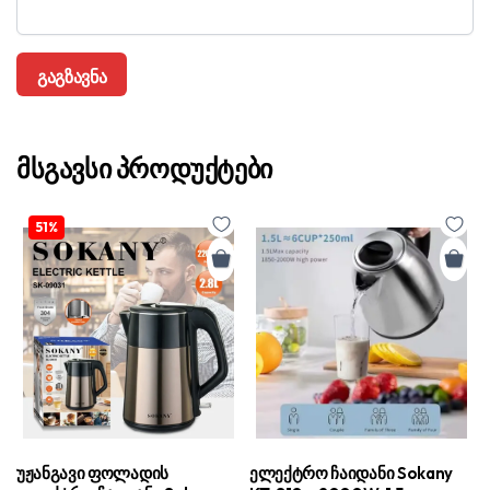
მსგავსი პროდუქტები
51%
უჟანგავი ფოლადის
ელექტრო ჩაიდანი Sokany