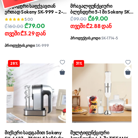
ბლენდერი საფქვავთან
მრავალფუნქციური
ერთად Sokany SK-999 – 2-1-
ბლენდერი 5-1 ში Sokany SK-
Original
Current
₾
69.00
ში მულტიფუნქციური
1714-5 – 800 W, სპილენძის
₾
99.00
5.00
price
price
აპარატი
ძრავითა და რძის
Original
Current
₾
79.00
თვეში
₾2.88
დან
₾
160.00
ამოსაყვანით
was:
is:
price
price
თვეში
₾3.29
დან
₾99.00.
₾69.00.
was:
is:
პროდუქტის კოდი
SK-1714-5
₾160.00.
₾79.00.
პროდუქტის კოდი
SK-999
28%
31%
მიქსერი სადგამით Sokany
მულტიფუნქციური